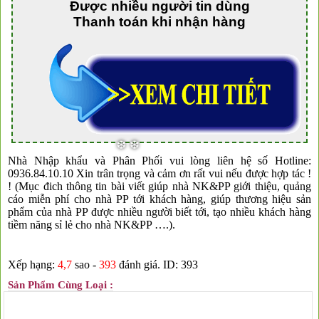
Được nhiều người tin dùng
Thanh toán khi nhận hàng
❅
❅
Nhà Nhập khẩu và Phân Phối vui lòng liên hệ số Hotline:
0936.84.10.10 Xin trân trọng và cảm ơn rất vui nếu được hợp tác !
! (Mục đich thông tin bài viết giúp nhà NK&PP giới thiệu, quảng
cáo miễn phí cho nhà PP tới khách hàng, giúp thương hiệu sản
phẩm của nhà PP được nhiều người biết tới, tạo nhiều khách hàng
tiềm năng sỉ lẻ cho nhà NK&PP ….).
Xếp hạng:
4,7
sao -
393
đánh giá.
ID: 393
Sản Phẩm Cùng Loại :