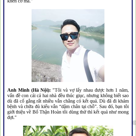
khen cơ mà.”
Anh Minh (Hà Nội):
"Tôi và vợ lấy nhau được hơn 1 năm,
vấn đề con cái cả hai nhà đều thúc giục, nhưng không biết sao
dù đã cố gắng rất nhiều vẫn chẳng có kết quả. Dù đã đi khám
bệnh và chữa đủ kiểu vẫn “dậm chân tại chỗ”. Sau đó, bạn tôi
giới thiệu về Bổ Thận Hoàn tôi dùng thử thì kết quả như mong
đợi."