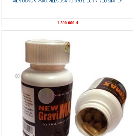
VIÊN UỐNG VIPMAX PILLS USA HỖ TRỢ ĐIỀU TRỊ YẾU SINH LÝ
1.500.000 đ
❆
❆