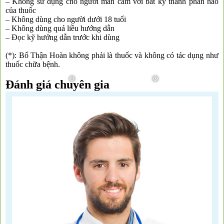
– Không sử dụng cho người mẫn cảm với bất kỳ thành phần nào
của thuốc
– Không dùng cho người dưới 18 tuổi
❆
❆
– Không dùng quá liều hướng dẫn
– Đọc kỹ hướng dẫn trước khi dùng
(*): Bổ Thận Hoàn không phải là thuốc và không có tác dụng như
thuốc chữa bệnh.
Đánh giá chuyên gia