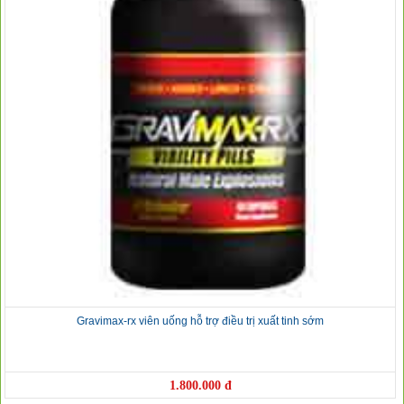
Gravimax-rx viên uống hỗ trợ điều trị xuất tinh sớm
❅
❆
1.800.000 đ