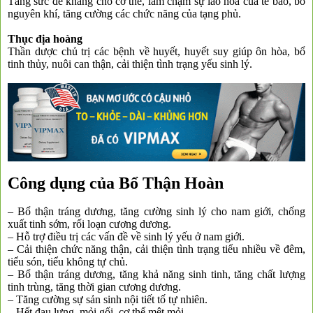
Tăng sức đề kháng cho cơ thể, làm chậm sự lão hóa của tế bào, bổ
nguyên khí, tăng cường các chức năng của tạng phủ.
Thục địa hoàng
Thần dược chủ trị các bệnh về huyết, huyết suy giúp ôn hòa, bổ
tinh thủy, nuôi can thận, cải thiện tình trạng yếu sinh lý.
Công dụng của Bổ Thận Hoàn
– Bổ thận tráng dương, tăng cường sinh lý cho nam giới, chống
xuất tinh sớm, rối loạn cương dương.
– Hỗ trợ điều trị các vấn đề về sinh lý yếu ở nam giới.
– Cải thiện chức năng thận, cải thiện tình trạng tiểu nhiều về đêm,
tiểu són, tiểu không tự chủ.
– Bổ thận tráng dương, tăng khả năng sinh tinh, tăng chất lượng
tinh trùng, tăng thời gian cương dương.
– Tăng cường sự sản sinh nội tiết tố tự nhiên.
– Hết đau lưng, mỏi gối, cơ thể mệt mỏi.