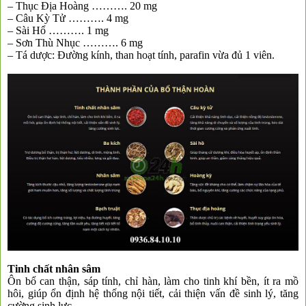
– Thục Địa Hoàng ………. 20 mg
– Câu Kỳ Tử ………. 4 mg
– Sài Hổ ………. 1 mg
– Sơn Thù Nhục ………. 6 mg
– Tá dược: Đường kính, than hoạt tính, parafin vừa đủ 1 viên.
Tinh chất nhân sâm
Ôn bổ can thận, sáp tính, chỉ hàn, làm cho tinh khí bền, ít ra mồ
hôi, giúp ổn định hệ thống nội tiết, cải thiện vấn đề sinh lý, tăng
cường sinh lực.