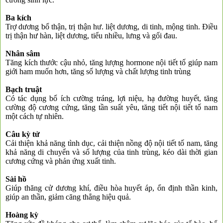
Ba kích
Trợ dương bổ thận, trị thận hư. liệt dương, di tinh, mộng tinh. Điều
trị thận hư hàn, liệt dương, tiểu nhiều, lưng và gối đau.
Nhân sâm
Tăng kích thước cậu nhỏ, tăng lượng hormone nội tiết tố giúp nam
giới ham muốn hơn, tăng số lượng và chất lượng tinh trùng
Bạch truật
Có tác dụng bổ ích cường tráng, lợi niệu, hạ đường huyết, tăng
cường độ cương cứng, tăng tần suất yêu, tăng tiết nội tiết tố nam
một cách tự nhiên.
Câu kỳ tử
Cải thiện khả năng tình dục, cải thiện nồng độ nội tiết tố nam, tăng
khả năng di chuyển và số lượng của tinh trùng, kéo dài thời gian
cương cứng và phản ứng xuất tinh.
Sài hồ
Giúp thăng cử dương khí, điều hòa huyết áp, ổn định thần kinh,
giúp an thần, giảm căng thẳng hiệu quả.
Hoàng kỳ