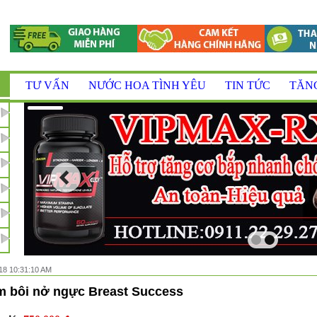
TƯ VẤN
NƯỚC HOA TÌNH YÊU
TIN TỨC
TĂN
18 10:31:10 AM
 bôi nở ngực Breast Success