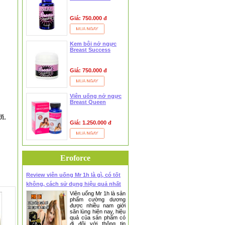
Giá: 750.000 đ
Kem bôi nở ngực
Breast Success
Giá: 750.000 đ
Viên uống nở ngực
Breast Queen
i.
Giá: 1.250.000 đ
Eroforce
Review viên uống Mr 1h là gì, có tốt
không, cách sử dụng hiệu quả nhất
Viên uống Mr 1h là sản
phẩm cường dương
được nhiều nam giới
săn lùng hiện nay, hiệu
quả của sản phẩm có
đi đôi với thông tin