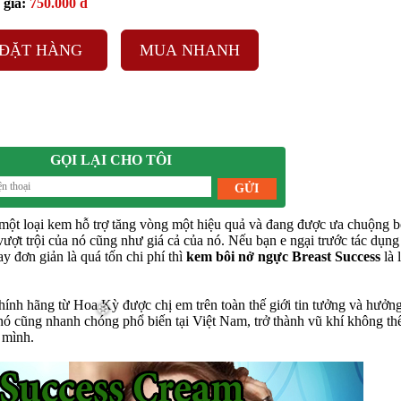
giá:
750.000 đ
❅
ĐẶT HÀNG
MUA NHANH
GỌI LẠI CHO TÔI
một loại kem hỗ trợ tăng vòng một hiệu quả và đang được ưa chuộng b
vượt trội của nó cũng như giá cả của nó. Nếu bạn e ngại trước tác dụng
y đơn giản là quá tốn chi phí thì
kem bôi nở ngực Breast Success
là 
ính hãng từ Hoa Kỳ được chị em trên toàn thế giới tin tưởng và hưởn
 nó cũng nhanh chóng phổ biến tại Việt Nam, trở thành vũ khí không th
 mình.