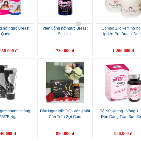
g nở ngực Breast
Viên uống nở ngực Breast
Combo 2 lọ kem nở ng
Queen
Success
Upsize-Pro Breast Dr
250.000 đ
750.000 đ
1.200.000 đ
gực nhanh chóng
Đào Ngọc Nữ Giúp Vòng Một
Tố Nữ Khang - Vòng 1 
PSIZE Nga
Căn Tròn Gợi Cảm
Đặn Căng Tràn Sức S
40.000 đ
890.000 đ
850.000 đ