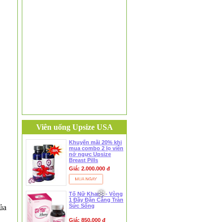
❅
Viên uống Upsize USA
Khuyến mãi 20% khi
mua combo 2 lọ viên
nở ngực Upsize
Breast Pills
790.000 đ
❅
Giá: 2.000.000 đ
22 Again trở về tuổi thanh xuân
nhanh chóng
Tố Nữ Khang - Vòng
1 Đầy Đặn Căng Tràn
Sức Sống
ủa
Giá: 850.000 đ