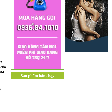
❅
ởi
 của
lựa
Sản phẩm bán chạy
g
ể