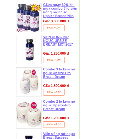
Giảm ngay 30% khi
mua combo 3 lọ viên
uống nở ngực
Upsize Breast Pills
Giá: 3.000.000 đ
VIÊN UỐNG NỞ
NGỰC UPSIZE
BREAST MỚI 2017
Giá: 1.250.000 đ
❆
Combo 3 lọ kem nở
ngực Upsize-Pro
Breast Dream
Giá: 1.800.000 đ
Combo 2 lọ kem nở
ngực Upsize-Pro
Breast Dream
Giá: 1.200.000 đ
Viên uống nở ngực
Breast Success