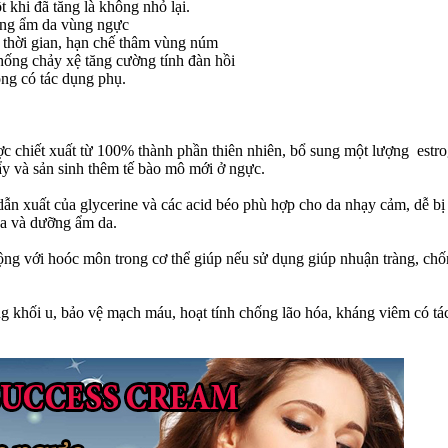
 khi đã tăng là không nhỏ lại.
ỡng ẩm da vùng ngực
o thời gian, hạn chế thâm vùng núm
hống chảy xệ tăng cường tính đàn hồi
g có tác dụng phụ.
❆
c chiết xuất từ 100% thành phần thiên nhiên, bổ sung một lượng estr
đẩy và sản sinh thêm tế bào mô mới ở ngực.
dẫn xuất của glycerine và các acid béo phù hợp cho da nhạy cảm, dễ bị
da và dưỡng ẩm da.
 động với hoóc môn trong cơ thể giúp nếu sử dụng giúp nhuận tràng, ch
g khối u, bảo vệ mạch máu, hoạt tính chống lão hóa, kháng viêm có tá