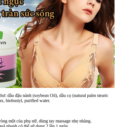
hư: dầu đậu nành (soybean Oil), dầu cọ (natural palm stearic
x, biobustyl, purified water.
vòng một của phụ nữ, dùng tay massage nhẹ nhàng.
t quả nhanh có thể sử dụng 2 lần 1 ngày