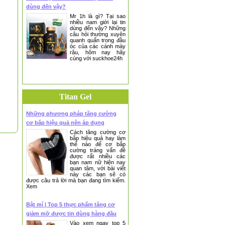
dùng đến vậy?
Mr 1h là gì? Tại sao
nhiều nam giới lại tin
dùng đến vậy? Những
câu hỏi thường xuyên
quanh quẩn trong đầu
óc của các cánh mày
râu, hôm nay hãy
cùng với suckhoe24h
Titan Gel
Những phương pháp tăng cường
cơ bắp hiệu quả nên áp dụng
Cách tăng cường cơ
bắp hiệu quả hay làm
thế nào để cơ bắp
cường tráng vấn đề
được rất nhiều các
bạn nam nữ hiện nay
quan tâm, với bài viết
này các bạn sẽ có
được câu trả lời mà bạn đang tìm kiếm.
Xem
Bật mí | Top 5 thực phẩm tăng cơ
giảm mỡ được tin dùng hàng đầu
Vào xem ngay top 5