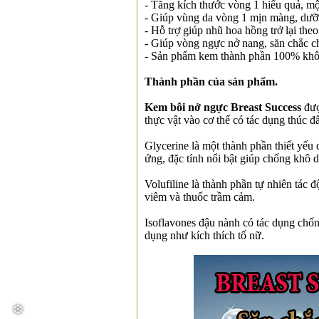
- Tăng kích thước vòng 1 hiểu quả, một
- Giúp vùng da vòng 1 mịn màng, dư
- Hỗ trợ giúp nhũ hoa hồng trở lại the
- Giúp vòng ngực nở nang, săn chắc c
- Sản phẩm kem thành phần 100% khôn
Thành phần của sản phẩm.
❆
Kem bôi nở ngực Breast Su
ccess
đượ
thực vật vào cơ thể có tác dụng thúc 
Glycerine là một thành phần thiết yếu 
ứng, đặc tính nổi bật giúp chống khô 
Volufiline là thành phần tự nhiên tác
viêm và thuốc trầm cảm.
Isoflavones đậu nành có tác dụng chốn
dụng như kích thích tố nữ.