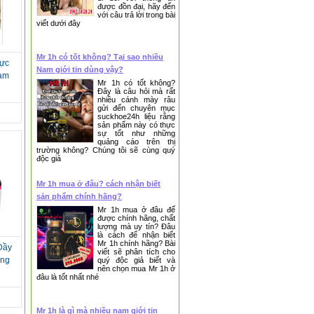
được đồn đại, hãy đến
với câu trả lời trong bài
viết dưới đây
Mr 1h có tốt không? Tại sao nhiều
ực
Nam giới tin dùng vậy?
eam
Mr 1h có tốt không?
Đây là câu hỏi mà rất
nhiều cánh mày râu
gửi đến chuyên mục
suckhoe24h liệu rằng
sản phẩm này có thực
sự tốt như những
quảng cáo trên thị
trường không? Chúng tôi sẽ cùng quý
độc giả
Mr 1h mua ở đâu? cách nhận biết
sản phẩm chính hãng?
Mr 1h mua ở đâu để
được chính hãng, chất
lượng mà uy tín? Đâu
là cách để nhận biết
Mr 1h chính hãng? Bài
Đầy
viết sẽ phân tích cho
ống
quý độc giả biết và
nên chọn mua Mr 1h ở
đâu là tốt nhất nhé
Mr 1h là gì mà nhiều nam giới tin