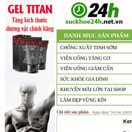
DANH MỤC SẢN PHẨM
CHỐNG XUẤT TINH SỚM
VIÊN UỐNG TĂNG CƠ
VIÊN UỐNG GIẢM CÂN
SỨC KHỎE GIA ĐÌNH
KHUYẾN MÃI LỚN TẠI SHOP
LÀM ĐẸP VÙNG KÍN
Chi tiết sản phẩm
Ngày đăng: Thứ hai, 4/9/20
Kem