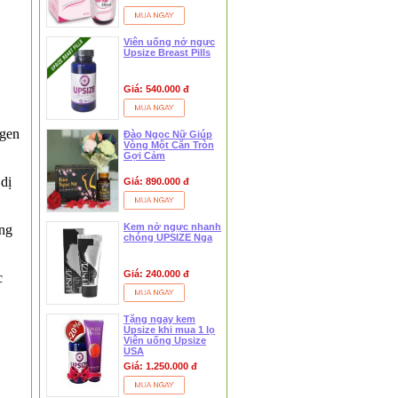
Viên uống nở ngực
Upsize Breast Pills
Giá: 540.000 đ
ogen
Đào Ngọc Nữ Giúp
Vòng Một Căn Tròn
Gợi Cảm
1.500.000 đ
 dị
Giá: 890.000 đ
NƯỚC HOA ALFA DONNA Vũ Khí
Quyến Rũ Đàn Ông
Kem nở ngực nhanh
ống
chóng UPSIZE Nga
Giá: 240.000 đ
c
Tặng ngay kem
Upsize khi mua 1 lọ
Viên uống Upsize
USA
Giá: 1.250.000 đ