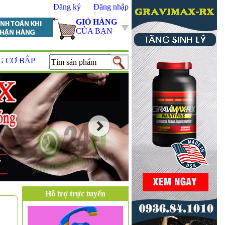
Đăng ký
Đăng nhập
GIỎ HÀNG
CỦA BẠN
G CƠ BẮP
Hỗ trợ trực tuyến