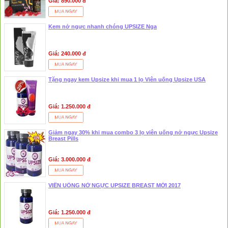
Giá: 890.000 đ
Kem nở ngực nhanh chóng UPSIZE Nga
Giá: 240.000 đ
Tặng ngay kem Upsize khi mua 1 lọ Viên uống Upsize USA
Giá: 1.250.000 đ
Giảm ngay 30% khi mua combo 3 lọ viên uống nở ngực Upsize
Breast Pills
Giá: 3.000.000 đ
VIÊN UỐNG NỞ NGỰC UPSIZE BREAST MỚI 2017
Giá: 1.250.000 đ