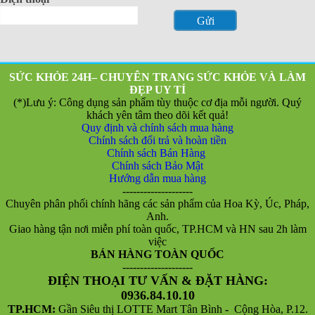
SỨC KHỎE 24H– CHUYÊN TRANG SỨC KHỎE VÀ LÀM
ĐẸP UY TÍ
(*)Lưu ý: Công dụng sản phẩm tùy thuộc cơ địa mỗi người. Quý
khách yên tâm theo dõi kết quả!
Quy định và chính sách mua hàng
Chính sách đổi trả và hoàn tiền
Chính sách Bán Hàng
❅
Chính sách Bảo Mật
Hướng dẫn mua hàng
--------------------
Chuyên phân phối chính hãng các sản phẩm của Hoa Kỳ, Úc, Pháp,
Anh.
Giao hàng tận nơi miễn phí toàn quốc, TP.HCM và HN sau 2h làm
việc
BÁN HÀNG TOÀN QUỐC
--------------------
ĐIỆN THOẠI TƯ VẤN & ĐẶT HÀNG:
0936.84.10.10
TP.HCM:
Gần Siêu thị LOTTE Mart Tân Bình
-
Cộng Hòa, P.12.