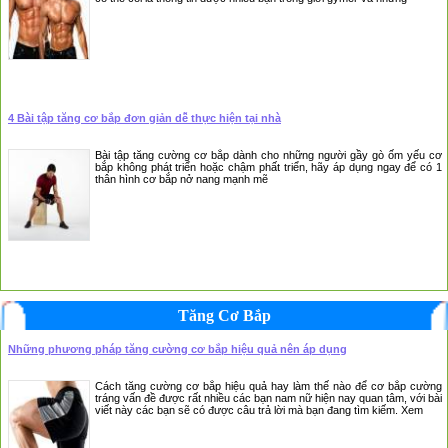
4 Bài tập tăng cơ bắp đơn giản dễ thực hiện tại nhà
Bài tập tăng cường cơ bắp dành cho những người gầy gò ốm yếu cơ
bắp không phát triển hoặc chậm phất triển, hãy áp dụng ngay để có 1
thân hình cơ bắp nở nang mạnh mẽ
Tăng Cơ Bắp
Những phương pháp tăng cường cơ bắp hiệu quả nên áp dụng
Cách tăng cường cơ bắp hiệu quả hay làm thế nào để cơ bắp cường
tráng vấn đề được rất nhiều các bạn nam nữ hiện nay quan tâm, với bài
viết này các bạn sẽ có được câu trả lời mà bạn đang tìm kiếm. Xem