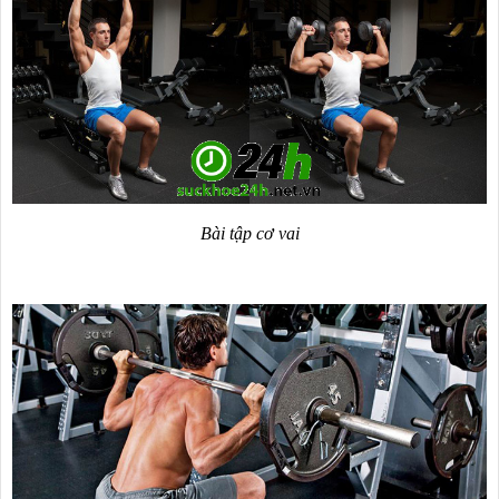
Bài tập cơ vai
❅
❅