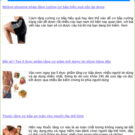
Những phương pháp tăng cường cơ bắp hiệu quả nên áp dụng
Cách tăng cường cơ bắp hiệu quả hay làm thế nào để cơ bắp cường
tráng vấn đề được rất nhiều các bạn nam nữ hiện nay quan tâm, với bài
viết này các bạn sẽ có được câu trả lời mà bạn đang tìm kiếm. Xem
Bật mí | Top 5 thực phẩm tăng cơ giảm mỡ được tin dùng hàng đầu
Vào xem ngay top 5 thực phẩm tăng cơ bắp được nhiều người tin dùng
và áp dụng nhiều nhất, thông tin do sức khỏe 24h đã sưu tập và đúc
kết được qua nhiều lần kiểm chứng từ phía người dùng
Thuốc tăng cơ bắp an toàn cho người tập thể hình
Hiện nay thuốc tăng cơ nào là an toàn chất lượng không mang lại bất
kỳ tác dụng phụ và nguy hiểm nào dành chon người tập thể hình, đây
có thể coi là thông tin được nhiều bạn trong giới gymer và những