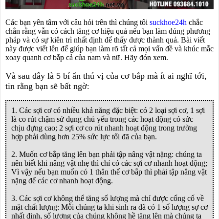
Các bạn yên tâm với câu hỏi trên thì chúng tôi
suckhoe24h
chắc
chắn rằng vẫn có cách tăng cơ hiệu quả nếu bạn làm đúng phương
pháp và có sự kiên trì nhất định để thấy được thành quả. Bài viết
này được viết lên để giúp bạn làm rõ tất cả mọi vấn đề và khúc mắc
xoay quanh cơ bắp cả của nam và nữ. Hãy đón xem.
Và sau đây là 5 bí ẩn thú vị của cơ bắp mà ít ai nghĩ tới,
tin rằng bạn sẽ bất ngờ
:
1. Các sợi cơ có nhiều khả năng đặc biệt: có 2 loại sợi cơ, 1 sợi
là co rút chậm sử dụng chủ yếu trong các hoạt động có sức
chịu đựng cao; 2 sợi cơ co rút nhanh hoạt động trong trường
hợp phải dùng hơn 25% sức lực tối đã của bạn.
2. Muốn cơ bắp tăng lên bạn phải tập nâng vật nặng: chúng ta
nên biết khi nâng vật nhẹ thì chỉ có các sợi cơ nhanh hoạt động;
Vì vậy nếu bạn muốn có 1 thân thể cơ bắp thì phải tập nâng vật
nặng để các cơ nhanh hoạt động.
3. Các sợi cơ không thể tăng số lượng mà chỉ được cổng cố về
mặt chất lượng: Mỗi chúng ta khi sinh ra đã có 1 số lượng sợ cơ
nhất định, số lượng của chúng không hề tăng lên mà chúng ta