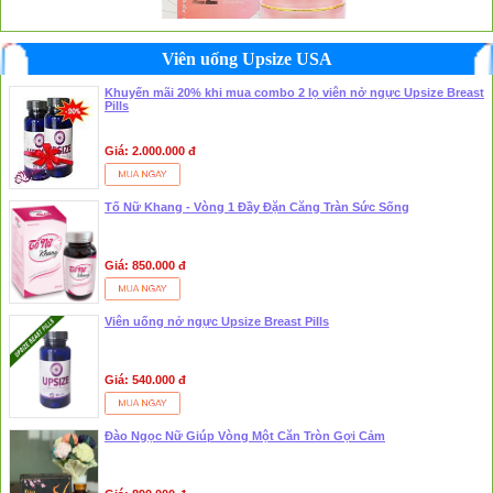
790.000 đ
22 Again trở về tuổi thanh xuân nhanh chóng
❅
❆
Viên uống Upsize USA
Khuyến mãi 20% khi mua combo 2 lọ viên nở ngực Upsize Breast
Pills
Giá: 2.000.000 đ
Tố Nữ Khang - Vòng 1 Đầy Đặn Căng Tràn Sức Sống
Giá: 850.000 đ
Viên uống nở ngực Upsize Breast Pills
1.500.000 đ
NƯỚC HOA ALFA DONNA Vũ Khí Quyến Rũ Đàn Ông
Giá: 540.000 đ
Đào Ngọc Nữ Giúp Vòng Một Căn Tròn Gợi Cảm