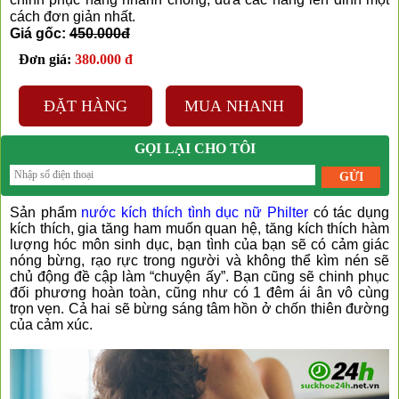
cách đơn giản nhất.
Giá gốc:
450.000đ
Đơn giá:
380.000 đ
ĐẶT HÀNG
MUA NHANH
GỌI LẠI CHO TÔI
Sản phẩm
nước kích thích tình dục nữ Philter
có tác dụng
kích thích, gia tăng ham muốn quan hệ, tăng kích thích hàm
lượng hóc môn sinh dục, bạn tình của bạn sẽ có cảm giác
nóng bừng, rạo rực trong người và không thể kìm nén sẽ
chủ động đề cập làm “chuyện ấy”. Bạn cũng sẽ chinh phục
đối phương hoàn toàn, cũng như có 1 đêm ái ân vô cùng
trọn vẹn. Cả hai sẽ bừng sáng tâm hồn ở chốn thiên đường
của cảm xúc.