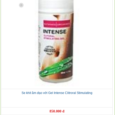
❆
❆
Se khit âm đạo với Gel Intense Clitroral Stimulating
850.000 đ