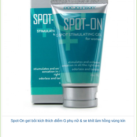
Spot-On gel bôi kích thích điểm G phụ nữ & se khít làm hồng vùng kín