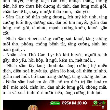
tinh huyết, cường kiện cân cốt, nhuận tràng, thông
tiên, hỗ trợ chữa liệt dương di tinh, đau lưng mỏi gối,
chân tay tê bại, suy nhược thần kinh, thận yếu
- Sâm Cau: bổ thận tráng dương, ích tuỷ ích tinh, tăng
cường tuổi thọ, dưỡng sắc, đại bổ khí huyết, giảm đau
lưng, mỏi gối, tê nhức, mạnh xương khớp, khoẻ gân
cốt
- Nhân Sâm Siberia: tăng cường sức khoẻ, tăng cường
tuổi thọ, phòng chống bệnh tật, tăng cường sinh lực
nam giới,…
- Nhân sâm Thổ Cao Ly: bổ khí huyết, người xanh
gầy, thở yếu, hồi hộp, ít ngủ, kém ăn, mệt mỏi,…
- Nhân sâm tây tạng rhodiola: tăng cường hệ miễn
dịch, điều hoà huyết áp, giảm lão hoá, cải thiện trí nhớ,
giảm mệt mỏi, bổ thận tráng dương, tăng cường thể lực
- Nhân sâm braham ấn độ: hỗ trợ điều trị lão hoá cơ
thể, mệt mỏi, chán ăn, đau nhức lưng gối, chóng mặt,
ù tai và xuất tinh rò rỉ nước tiểu, tăng cường tinh lực.