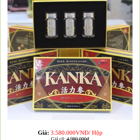
❆
❆
Giá:
3.580.000VNĐ/ Hộp
Giá cũ:
4.980.000đ