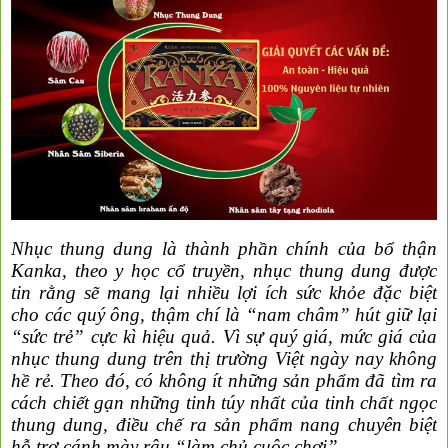
Nhục thung dung là thành phần chính của bổ thận
Kanka, theo y học cổ truyền, nhục thung dung được
tin rằng sẽ mang lại nhiều lợi ích sức khỏe đặc biệt
cho các quý ông, thậm chí là “nam châm” hút giữ lại
“sức trẻ” cực kì hiệu quả. Vì sự quý giá, mức giá của
nhục thung dung trên thị trường Việt ngày nay không
hề rẻ. Theo đó, có không ít những sản phẩm đã tìm ra
cách chiết gạn những tinh túy nhất của tinh chất ngọc
thung dung, điều chế ra sản phẩm nang chuyên biệt
hỗ trợ cánh mày râu “làm chủ cuộc chơi”.