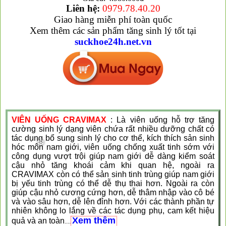
Liên hệ:
0979.78.40.20
Giao hàng miễn phí toàn quốc
Xem thêm các sản phẩm tăng sinh lý tốt tại
suckhoe24h.net.vn
VIÊN UỐNG CRAVIMAX
:
Là viên uống hỗ trợ tăng
cường sinh lý dạng viên chứa rất nhiều dưỡng chất có
tác dụng bổ sung sinh lý cho cơ thể, kích thích sản sinh
hóc môn nam giới,
viên uống chống xuất tinh sớm với
công dụng vượt trội giúp nam giới dễ dàng kiểm soát
cậu nhỏ tăng khoái cảm khi quan hệ, ngoài ra
CRAVIMAX còn có thể sản sinh tinh trùng giúp nam giới
bị yếu tinh trùng có thể dễ thụ thai hơn. Ngoài ra còn
giúp cậu nhỏ cương cứng hơn, dễ thâm nhập vào cô bé
và vào sâu hơn, dễ lên đỉnh hơn. Với các thành phần tự
nhiên không lo lắng về các tác dụng phụ, cam kết
hiệu
Xem thêm
quả và an toàn
....