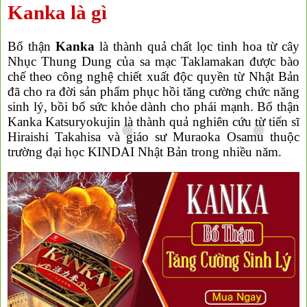
Kanka là gì
Bổ thận
Kanka
là thành quả chất lọc tinh hoa từ cây
Nhục Thung Dung của sa mạc Taklamakan được bào
chế theo công nghệ chiết xuất độc quyền từ Nhật Bản
đã cho ra đời sản phẩm phục hồi tăng cường chức năng
sinh lý, bồi bổ sức khỏe dành cho phái mạnh. Bổ thận
Kanka Katsuryokujin là thành quả nghiên cứu từ tiến sĩ
Hiraishi Takahisa và giáo sư Muraoka Osamu thuộc
trường đại học KINDAI Nhật Bản trong nhiều năm.