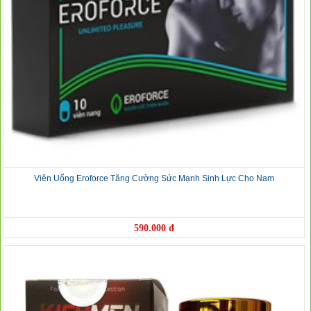
Viên Uống Eroforce Tăng Cường Sức Mạnh Sinh Lực Cho Nam
590.000 đ
❅